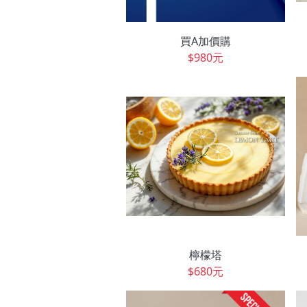
買A加價購
$980元
檸檬塔
$680元