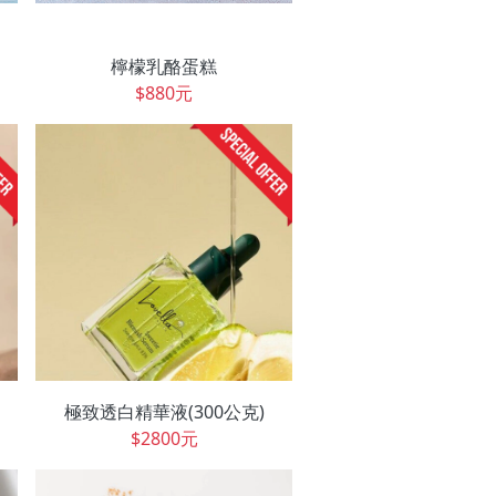
檸檬乳酪蛋糕
$880元
極致透白精華液(300公克)
$2800元