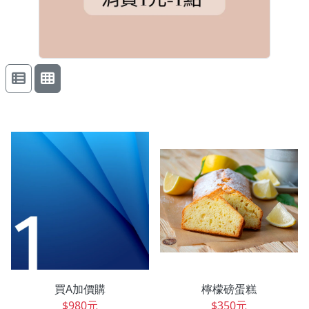
買A加價購
檸檬磅蛋糕
$980元
$350元