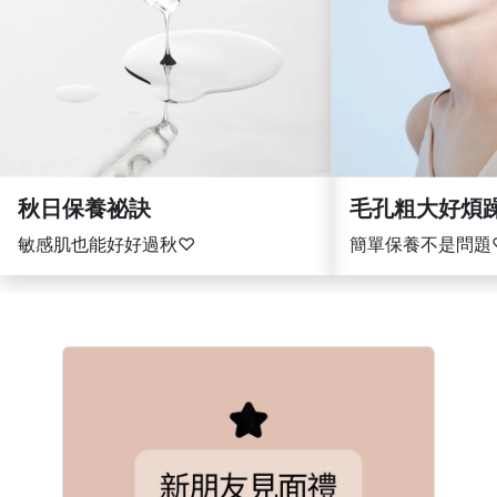
繼續閱讀
繼續
秋日保養祕訣
毛孔粗大好煩
敏感肌也能好好過秋♡
簡單保養不是問題