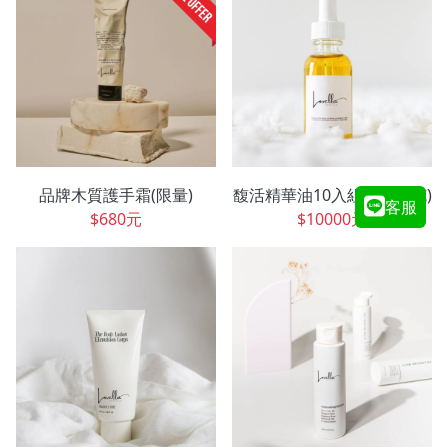
品牌木質護手霜(限量)
馥活精華油10入組(499公克)
客服
$680元
$10000元